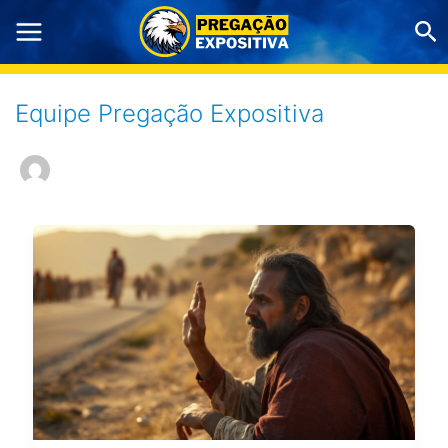
Ir
Pe
para
o
conteúdo
Equipe Pregação Expositiva