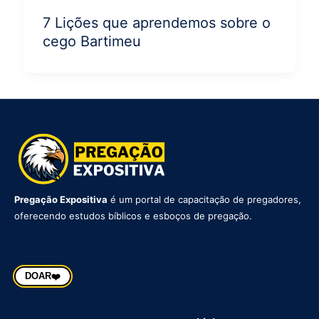
7 Lições que aprendemos sobre o
cego Bartimeu
Pregação Expositiva
é um portal de capacitação de pregadores,
oferecendo estudos bíblicos e esboços de pregação.
DOAR
❤️