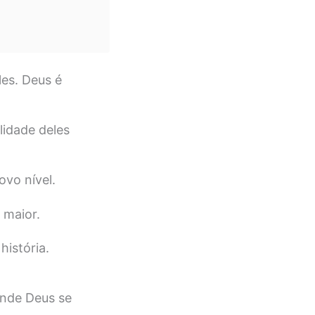
es. Deus é
lidade deles
vo nível.
 maior.
istória.
onde Deus se