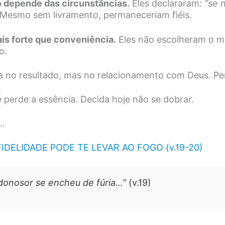
ão depende das circunstâncias.
Eles declararam:
“se n
. Mesmo sem livramento, permaneceriam fiéis.
is forte que conveniência.
Eles não escolheram o mai
o.
a no resultado, mas no relacionamento com Deus. Pe
 perde a essência. Decida hoje não se dobrar.
r…
IDELIDADE PODE TE LEVAR AO FOGO (v.19-20)
onosor se encheu de fúria…”
(v.19)