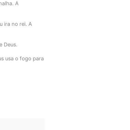
nalha. A
 ira no rei. A
e Deus.
us usa o fogo para