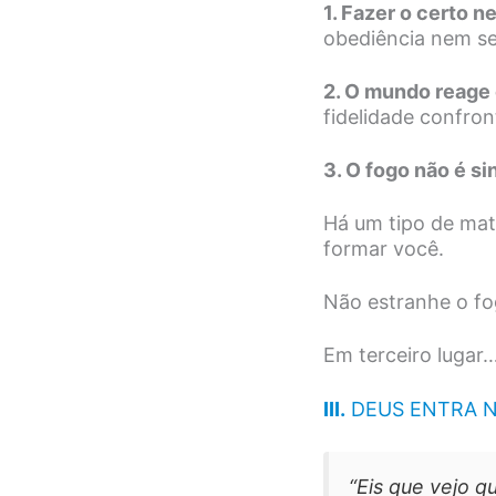
1. Fazer o certo n
obediência nem se
2. O mundo reage
fidelidade confron
3. O fogo não é s
Há um tipo de mat
formar você.
Não estranhe o fo
Em terceiro lugar
III.
DEUS ENTRA NO
“Eis que vejo 