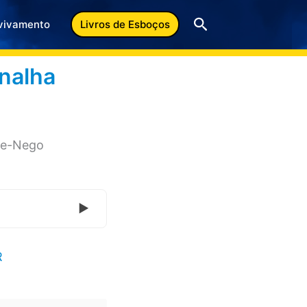
Pesquisar
vivamento
Livros de Esboços
rnalha
de-Nego
R