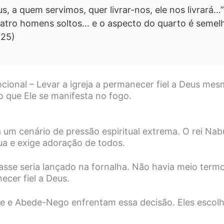
s, a quem servimos, quer livrar-nos, ele nos livrará…”
uatro homens soltos… e o aspecto do quarto é semelh
,25)
ional – Levar a igreja a permanecer fiel a Deus me
o que Ele se manifesta no fogo.
 a um cenário de pressão espiritual extrema. O rei N
ua e exige adoração de todos.
sse seria lançado na fornalha. Não havia meio term
ecer fiel a Deus.
e e Abede-Nego enfrentam essa decisão. Eles escol