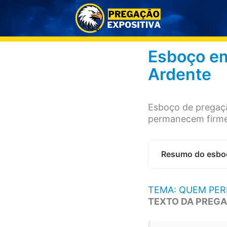
Ir
para
o
conteúdo
Esboço em
Ardente
Esboço de pregaç
permanecem firmes
Resumo do esbo
TEMA: QUEM PER
TEXTO DA PREGA