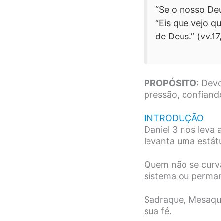
“Se o nosso Deu
“Eis que vejo q
de Deus.” (vv.17
PROPÓSITO:
Devoc
pressão, confiand
I
NTRODUÇÃO
Daniel 3 nos leva
levanta uma estát
Quem não se curva
sistema ou perman
Sadraque, Mesaqu
sua fé.