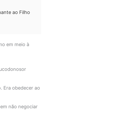
ante ao Filho
smo em meio à
abucodonosor
o. Era obedecer ao
hem não negociar