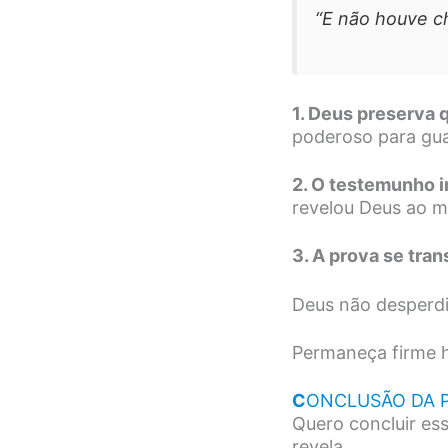
“E não houve c
1. Deus preserva 
poderoso para gua
2. O testemunho i
revelou Deus ao 
3. A prova se tr
Deus não desperd
Permaneça firme h
C
ONCLUSÃO DA 
Quero concluir es
revela.