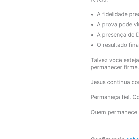
A fidelidade pr
A prova pode vi
A presença de D
O resultado fina
Talvez você esteja
permanecer firme. 
Jesus continua co
Permaneça fiel. Co
Quem permanece n