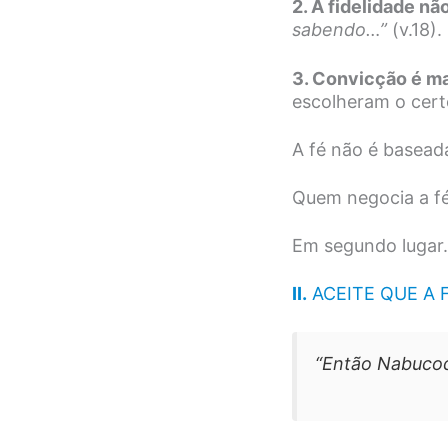
2. A fidelidade n
sabendo…”
(v.18)
3. Convicção é ma
escolheram o cert
A fé não é basead
Quem negocia a fé
Em segundo luga
II.
ACEITE QUE A F
“Então Nabucod