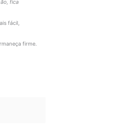
ão, fica
s fácil,
rmaneça firme.