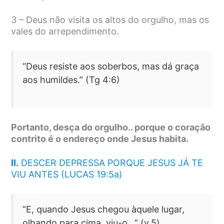
3 – Deus não visita os altos do orgulho, mas os
vales do arrependimento.
“Deus resiste aos soberbos, mas dá graça
aos humildes.” (Tg 4:6)
Portanto, desça do orgulho.. porque o coração
contrito é o endereço onde Jesus habita.
II.
DESCER DEPRESSA PORQUE JESUS JÁ TE
VIU ANTES (LUCAS 19:5a)
“E, quando Jesus chegou àquele lugar,
olhando para cima, viu-o…” (v.5)