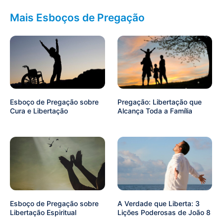
Mais Esboços de Pregação
Esboço de Pregação sobre
Pregação: Libertação que
Cura e Libertação
Alcança Toda a Família
Esboço de Pregação sobre
A Verdade que Liberta: 3
Libertação Espiritual
Lições Poderosas de João 8