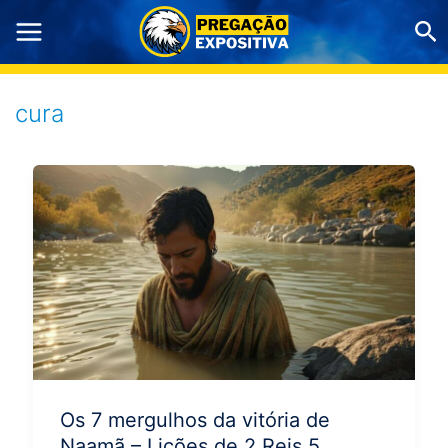
Ir
Pe
para
o
conteúdo
cura
Os 7 mergulhos da vitória de
Naamã – Lições de 2 Reis 5