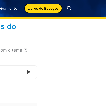
Pesquisar
vivamento
Livros de Esboços
as do
com o tema “5