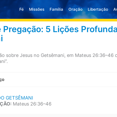
Fé
Missões
Família
Oração
Libertação
A
 Pregação: 5 Lições Profund
i
ão sobre Jesus no Getsêmani, em Mateus 26:36–46 
ni”.
ço
 DO GETSÊMANI
ÇÃO:
Mateus 26:36–46