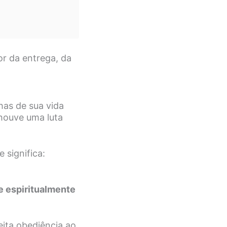
r da entrega, da
has de sua vida
 houve uma luta
e significa:
e espiritualmente
ita obediência ao