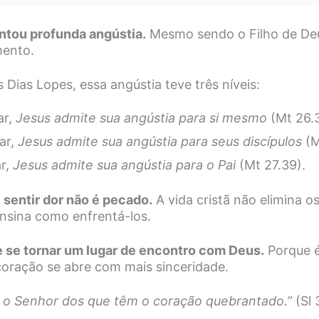
ntou profunda angústia.
Mesmo sendo o Filho de Deus
ento.
Dias Lopes, essa angústia teve três níveis:
ar,
Jesus admite sua angústia para si mesmo
(Mt 26.
ar,
Jesus admite sua angústia para seus discípulos
(M
ar,
Jesus admite sua angústia para o Pai
(Mt 27.39).
 sentir dor não é pecado.
A vida cristã não elimina 
ensina como enfrentá-los.
e se tornar um lugar de encontro com Deus.
Porque é
ração se abre com mais sinceridade.
á o Senhor dos que têm o coração quebrantado.”
(Sl 