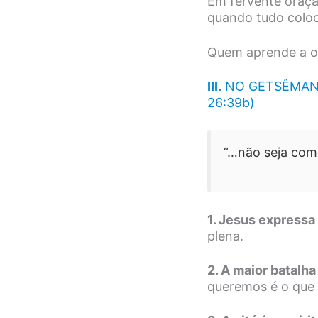
Em fervente oraçã
quando tudo coloc
Quem aprende a or
III.
NO GETSÊMANI
26:39b)
“…não seja com
1. Jesus expressa
plena.
2. A maior batalha
queremos é o que 