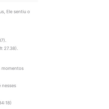
, Ele sentiu o
37).
t 27.38).
os momentos
 nesses
34:18)