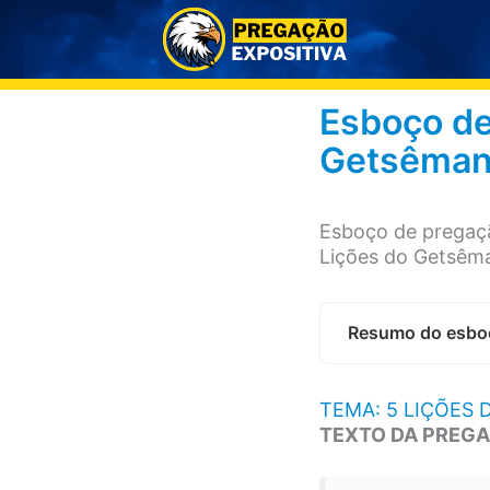
Ir
para
o
conteúdo
Esboço de
Getsêman
Esboço de pregaç
Lições do Getsêma
Resumo do esbo
TEMA: 5 LIÇÕES
TEXTO DA PREGA