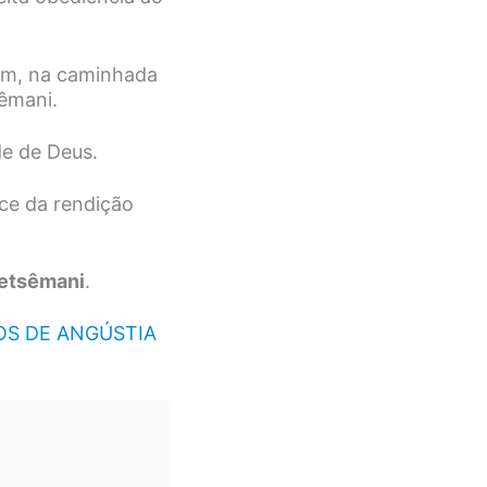
rém, na caminhada
êmani.
e de Deus.
ce da rendição
Getsêmani
.
S DE ANGÚSTIA