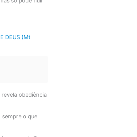
as só pode fluir
E DEUS (Mt
 revela obediência
 sempre o que