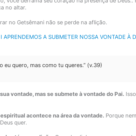
o, você derrama seu coração na presença de Deus.. m
a no altar.
ar no Getsêmani não se perde na aflição.
 APRENDEMOS A SUBMETER NOSSA VONTADE À D
o eu quero, mas como tu queres.” (v.39)
 sua vontade, mas se submete à vontade do Pai.
Isso
 espiritual acontece na área da vontade.
Porque nem
Deus quer.