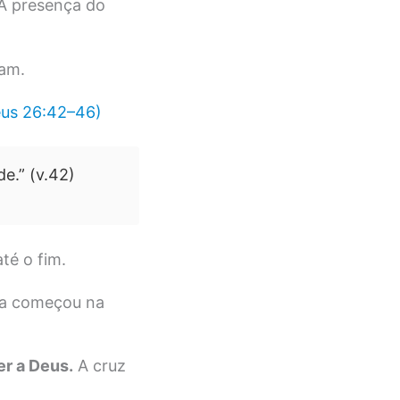
A presença do
ham.
us 26:42–46)
e.” (v.42)
té o fim.
ica começou na
er a Deus.
A cruz