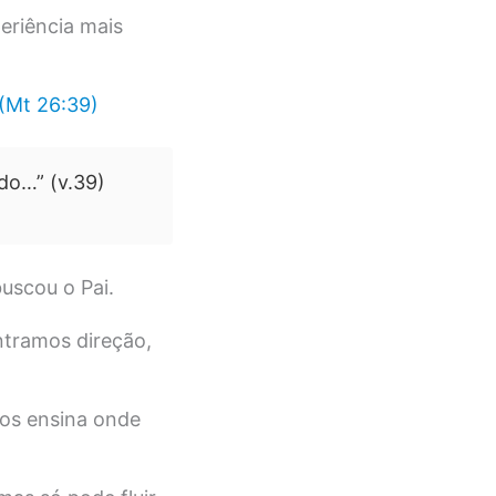
eriência mais
Mt 26:39)
do…” (v.39)
uscou o Pai.
tramos direção,
os ensina onde