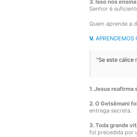
3. Isso nos ensin
Senhor é suficient
Quem aprende a de
V.
APRENDEMOS QU
“Se este cálice
1. Jesus reafirma
2. O Getsêmani foi
entrega secreta.
3. Toda grande vi
foi precedida por