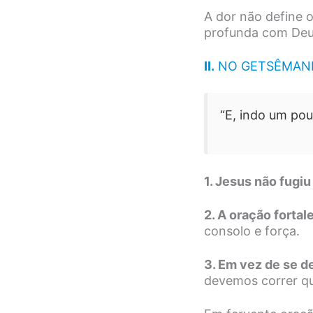
A dor não define 
profunda com Deu
II.
NO GETSÊMANI 
“E, indo um pou
1. Jesus não fugiu 
2. A oração forta
consolo e força.
3. Em vez de se d
devemos correr qu