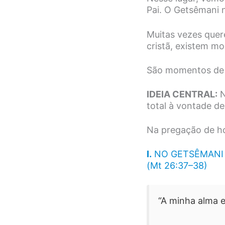
Pai. O Getsêmani n
Muitas vezes quer
cristã, existem m
São momentos de d
IDEIA CENTRAL:
N
total à vontade de
Na pregação de h
I.
NO GETSÊMANI
(Mt 26:37–38)
“A minha alma e