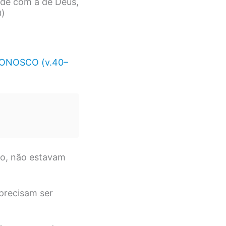
de com a de Deus,
0)
NOSCO (v.40–
o, não estavam
precisam ser