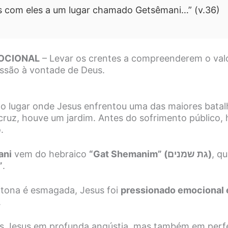
us com eles a um lugar chamado Getsêmani…” (v.36)
OCIONAL
– Levar os crentes a compreenderem o valo
ssão à vontade de Deus.
 o lugar onde Jesus enfrentou uma das maiores batal
cruz, houve um jardim. Antes do sofrimento público,
.
ani
vem do hebraico
“Gat Shemanim” (גת שמנים)
, qu
”
.
tona é esmagada, Jesus foi
pressionado emocional 
.
s Jesus em profunda angústia, mas também em perfe