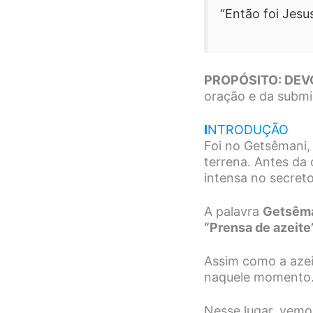
“Então foi Jes
PROPÓSITO: DEV
oração e da submi
I
NTRODUÇÃO
Foi no Getsêmani,
terrena. Antes da 
intensa no secreto
A palavra
Getsêm
“Prensa de azeite
Assim como a azei
naquele momento
Nesse lugar, vemo