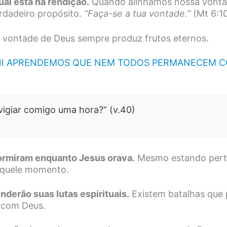
tual está na rendição.
Quando alinhamos nossa vonta
rdadeiro propósito.
“Faça-se a tua vontade.”
(Mt 6:1
à vontade de Deus sempre produz frutos eternos.
I APRENDEMOS QUE NEM TODOS PERMANECEM CO
vigiar comigo uma hora?” (v.40)
dormiram enquanto Jesus orava.
Mesmo estando pert
aquele momento.
nderão suas lutas espirituais.
Existem batalhas que 
 com Deus.