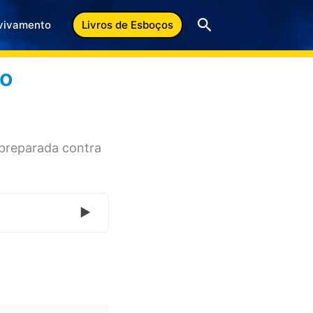
Pesquisar
vivamento
Livros de Esboços
ão
preparada contra