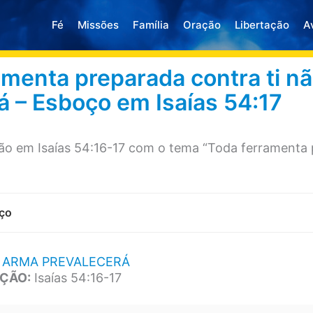
Fé
Missões
Família
Oração
Libertação
A
amenta preparada contra ti n
á – Esboço em Isaías 54:17
o em Isaías 54:16-17 com o tema “Toda ferramenta 
ço
 ARMA PREVALECERÁ
ÇÃO:
Isaías 54:16-17