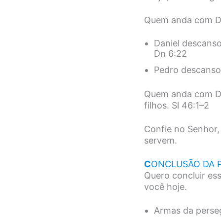
Quem anda com Deu
Daniel descanso
Dn 6:22
Pedro descansou
Quem anda com Deu
filhos. Sl 46:1–2
Confie no Senhor,
servem.
C
ONCLUSÃO DA 
Quero concluir es
você hoje.
Armas da perse