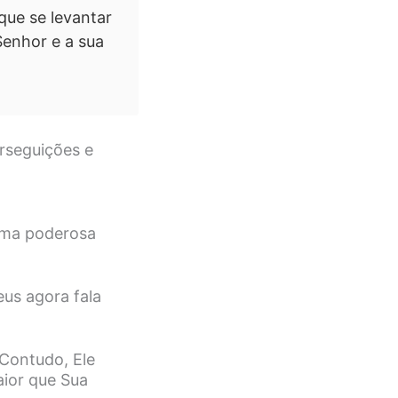
que se levantar
Senhor e a sua
erseguições e
uma poderosa
eus agora fala
 Contudo, Ele
ior que Sua