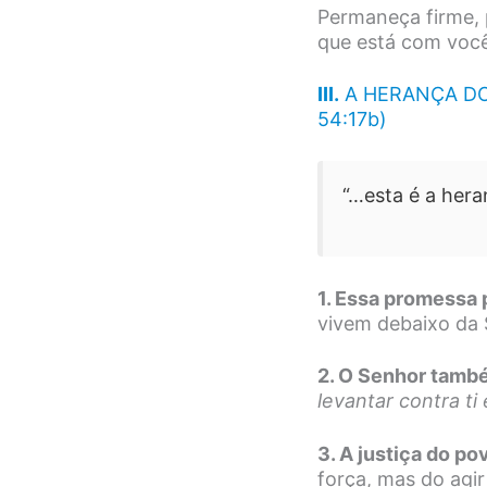
Permaneça firme, 
que está com você
III.
A HERANÇA DOS
54:17b)
“…esta é a hera
1. Essa promessa 
vivem debaixo da 
2. O Senhor tamb
levantar contra ti
3. A justiça do p
força, mas do agir