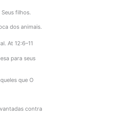
Seus filhos.
oca dos animais.
l. At 12:6–11
esa para seus
aqueles que O
evantadas contra