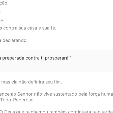
ção.
.
ça.
s contra sua casa e sua fé.
 declarando:
preparada contra ti prosperará.”
, mas ela não definirá seu fim.
nce ao Senhor não vive sustentado pela força huma
 Todo-Poderoso.
 O Deus que te chamou também continuará te guarda