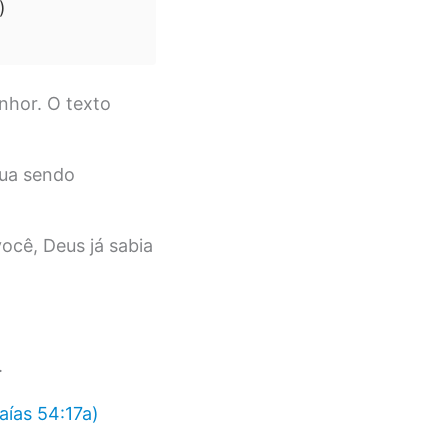
)
nhor. O texto
nua sendo
ocê, Deus já sabia
.
as 54:17a)