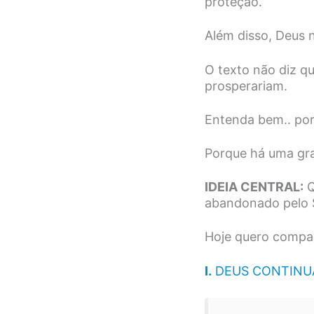
proteção.
Além disso, Deus 
O texto não diz q
prosperariam.
Entenda bem.. por
Porque há uma gra
IDEIA CENTRAL:
Q
abandonado pelo 
Hoje quero compar
I.
DEUS CONTINUA