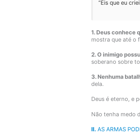
“Eis que eu crie
1. Deus conhece 
mostra que até o f
2. O inimigo possu
soberano sobre to
3. Nenhuma batal
dela.
Deus é eterno, e p
Não tenha medo d
II.
AS ARMAS PODE