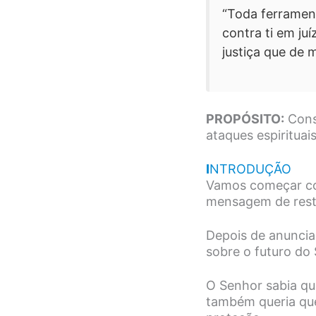
“Toda ferrament
contra ti em ju
justiça que de 
PROPÓSITO:
Conso
ataques espirituais
I
NTRODUÇÃO
Vamos começar com
mensagem de rest
Depois de anuncia
sobre o futuro do
O Senhor sabia que
também queria qu