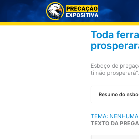
Ir
para
o
conteúdo
Toda ferr
prosperar
Esboço de pregaçã
ti não prosperará”.
Resumo do esbo
TEMA: NENHUMA
TEXTO DA PREGA