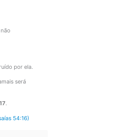
 não
uído por ela.
amais será
17
.
ías 54:16)